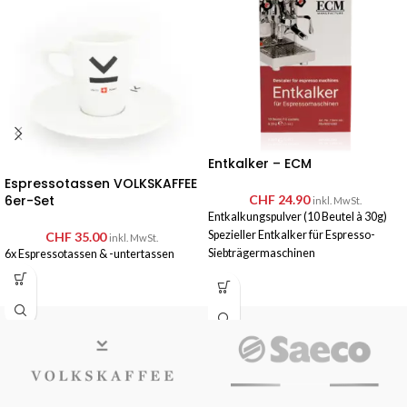
Entkalker – ECM
Espressotassen VOLKSKAFFEE
6er-Set
CHF
24.90
inkl. MwSt.
Entkalkungspulver (10 Beutel à 30g)
Spezieller Entkalker für Espresso-
CHF
35.00
inkl. MwSt.
Siebträgermaschinen
6x Espressotassen & -untertassen