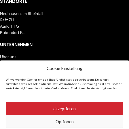
STANDORTE
Neuhausen am Rheinfall
Rafz ZH
Aadorf TG
Bubendorf BL
UNTERNEHMEN
Über uns
Partner
Cookie Einstellung
Datenschutz
AGB
Wir verwenden Cookies um den Shop für dich stetig zu verbessern. Du kannst
Impressum
auswählen, welche Cookies du erlaubst. Wenn du deine Zustimmung nicht erteilst oder
zurückziehst, können bestimmte Merkmale und Funktionen beeinträchtigt werden.
FOLGE UNS
Instagram
akzeptieren
Facebook
Twitter
Optionen
Youtube