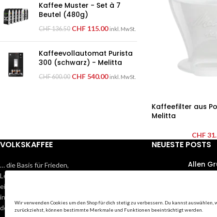
Kaffee Muster - Set à 7
Beutel (480g)
CHF
115.00
CHF
136.50
inkl. MwSt.
Kaffeevollautomat Purista
300 (schwarz) - Melitta
CHF
540.00
CHF
600.00
inkl. MwSt.
Kaffeefilter aus P
Melitta
CHF
31.
VOLKSKAFFEE
NEUESTE POSTS
Allen Gr
… die Basis für Frieden,
Lebensqualität und
9. Juli 20
eine positive Entwicklung
in der Gesellschaft und
Wenn
Wir verwenden Cookies um den Shop für dich stetig zu verbessern. Du kannst auswählen, 
des Einzelnen.
zurückziehst, können bestimmte Merkmale und Funktionen beeinträchtigt werden.
überf