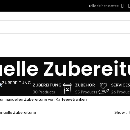
Teile deinen Kaffee
lle Zuberei
ZUBEREITUNG
ZUBEHÖR
SERVICES
30 Products
55 Products
26 Produc
 zur manuellen Zubereitung von Kaffeegetränken
nuelle Zubereitung
Show