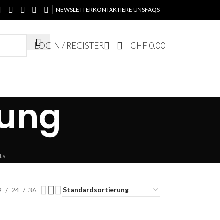
NEWSLETTER
KONTAKTIERE UNS
FAQS
LOGIN / REGISTER
CHF
0.00
tung
ts
9
24
36