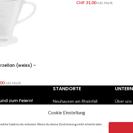
CHF
31.00
inkl. MwSt.
orzellan (weiss) –
00
inkl. MwSt.
STANDORTE
UNTER
und zum Feiern!
Neuhausen am Rheinfall
Über uns
Rafz ZH
Partner
21
No Comments
Cookie Einstellung
Aadorf TG
Datensch
Bubendorf BL
AGB
 Menschen
welche Cookies du erlaubst. Wenn du deine Zustimmung nicht erteilst oder
Impress
lüssig werden