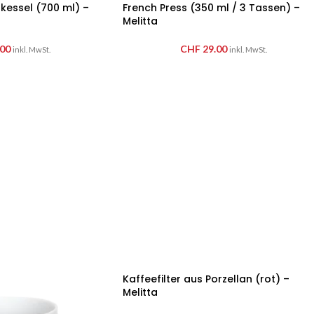
essel (700 ml) –
French Press (350 ml / 3 Tassen) –
Melitta
00
CHF
29.00
inkl. MwSt.
inkl. MwSt.
Kaffeefilter aus Porzellan (rot) –
Melitta