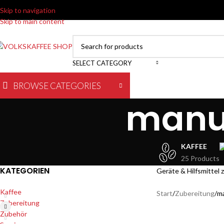
Skip to navigation
Skip to main content
SELECT CATEGORY
BROWSE CATEGORIES
manue
KAFFEE
25 Products
KATEGORIEN
Geräte & Hilfsmittel
Kaffee
Start
Zubereitung
ma
Zubereitung
Zubehör