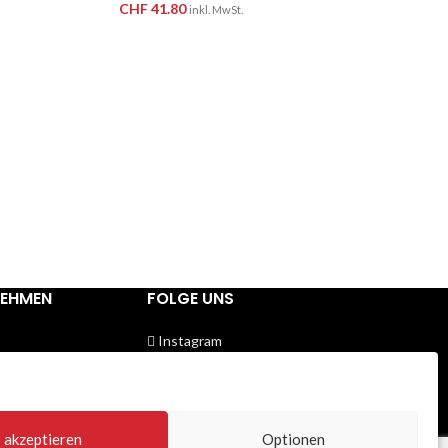
CHF
41.80
inkl. MwSt.
NEHMEN
FOLGE UNS
Instagram
Facebook
utz
Twitter
Youtube
um
akzeptieren
Optionen