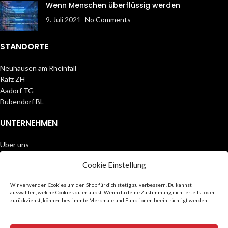
Wenn Menschen überflüssig werden
9. Juli 2021
No Comments
STANDORTE
Neuhausen am Rheinfall
Rafz ZH
Aadorf TG
Bubendorf BL
UNTERNEHMEN
Über uns
Partner
Cookie Einstellung
Datenschutz
AGB
Wir verwenden Cookies um den Shop für dich stetig zu verbessern. Du kannst
Impressum
auswählen, welche Cookies du erlaubst. Wenn du deine Zustimmung nicht erteilst oder
zurückziehst, können bestimmte Merkmale und Funktionen beeinträchtigt werden.
FOLGE UNS