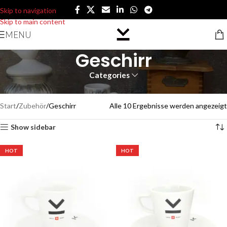
Skip to navigation
Skip to main content
MENU
Geschirr
Categories
Becher, Tassen, Gläser, Besteck, etc. für den Kaffeegenuss
Start
Zubehör
Geschirr
Alle 10 Ergebnisse werden angezeigt
Show sidebar
HOT
HOT