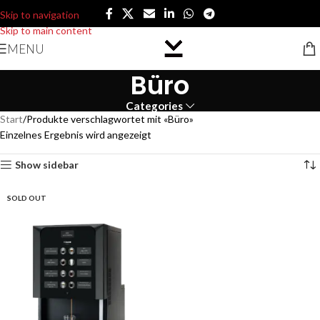
Skip to navigation
Skip to main content
MENU
Büro
Categories
Start
Produkte verschlagwortet mit «Büro»
Einzelnes Ergebnis wird angezeigt
Show sidebar
SOLD OUT