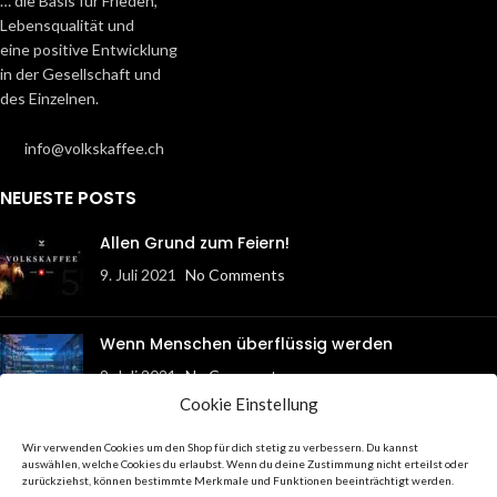
… die Basis für Frieden,
Lebensqualität und
eine positive Entwicklung
in der Gesellschaft und
des Einzelnen.
info@volkskaffee.ch
NEUESTE POSTS
Allen Grund zum Feiern!
9. Juli 2021
No Comments
Wenn Menschen überflüssig werden
9. Juli 2021
No Comments
Cookie Einstellung
STANDORTE
Wir verwenden Cookies um den Shop für dich stetig zu verbessern. Du kannst
auswählen, welche Cookies du erlaubst. Wenn du deine Zustimmung nicht erteilst oder
Neuhausen am Rheinfall
zurückziehst, können bestimmte Merkmale und Funktionen beeinträchtigt werden.