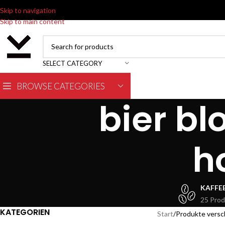
Skip to navigation
Skip to main content
SELECT CATEGORY
BROWSE CATEGORIES
bier bl
h
KAFFE
25 Prod
KATEGORIEN
Start
Produkte versch