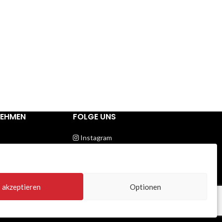
NEHMEN
FOLGE UNS
Instagram
Facebook
utz
Twitter
Youtube
um
akzeptieren
Optionen