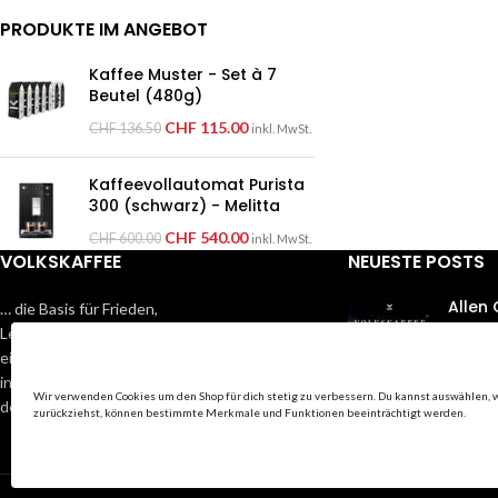
PRODUKTE IM ANGEBOT
Kaffee Muster - Set à 7
Beutel (480g)
CHF
115.00
CHF
136.50
inkl. MwSt.
Kaffeevollautomat Purista
300 (schwarz) - Melitta
CHF
540.00
CHF
600.00
inkl. MwSt.
VOLKSKAFFEE
NEUESTE POSTS
Allen 
… die Basis für Frieden,
Lebensqualität und
9. Juli
eine positive Entwicklung
in der Gesellschaft und
Wir verwenden Cookies um den Shop für dich stetig zu verbessern. Du kannst auswählen, 
des Einzelnen.
Wenn
zurückziehst, können bestimmte Merkmale und Funktionen beeinträchtigt werden.
überf
info@volkskaffee.ch
9. Juli