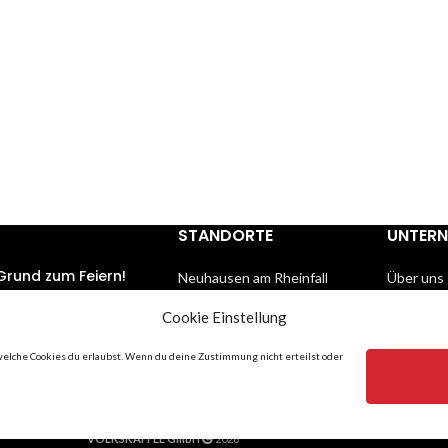
STANDORTE
UNTER
Grund zum Feiern!
Neuhausen am Rheinfall
Über uns
Rafz ZH
Partner
 2021
No Comments
Cookie Einstellung
Aadorf TG
Datensch
Bubendorf BL
AGB
welche Cookies du erlaubst. Wenn du deine Zustimmung nicht erteilst oder
 Menschen
Impress
lüssig werden
 2021
No Comments
VOLKSKAFFEE GmbH
2026