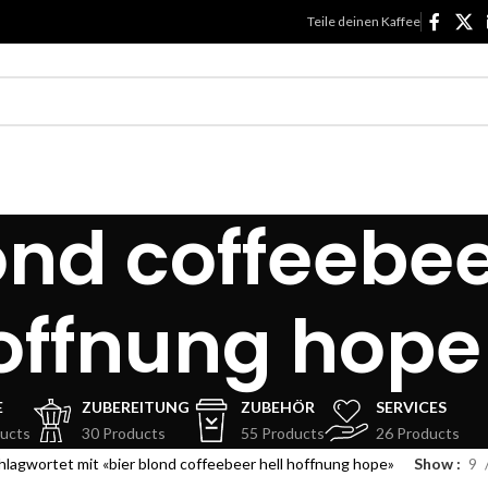
Teile deinen Kaffee
ond coffeebee
offnung hope
E
ZUBEREITUNG
ZUBEHÖR
SERVICES
ucts
30 Products
55 Products
26 Products
lagwortet mit «bier blond coffeebeer hell hoffnung hope»
Show
9