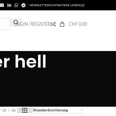
NEWSLETTER
KONTAKTIERE UNS
FAQS
LOGIN / REGISTER
CHF
0.00
r hell
24
36