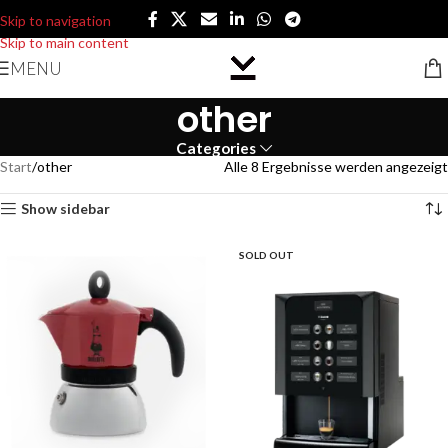
Skip to navigation
Skip to main content
MENU
other
Categories
Start
other
Alle 8 Ergebnisse werden angezeigt
Show sidebar
SOLD OUT