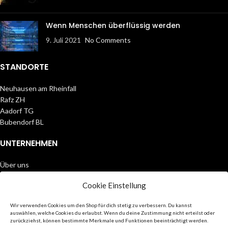
Wenn Menschen überflüssig werden
9. Juli 2021
No Comments
STANDORTE
Neuhausen am Rheinfall
Rafz ZH
Aadorf TG
Bubendorf BL
UNTERNEHMEN
Über uns
Partner
Cookie Einstellung
Datenschutz
AGB
Wir verwenden Cookies um den Shop für dich stetig zu verbessern. Du kannst
Impressum
auswählen, welche Cookies du erlaubst. Wenn du deine Zustimmung nicht erteilst oder
zurückziehst, können bestimmte Merkmale und Funktionen beeinträchtigt werden.